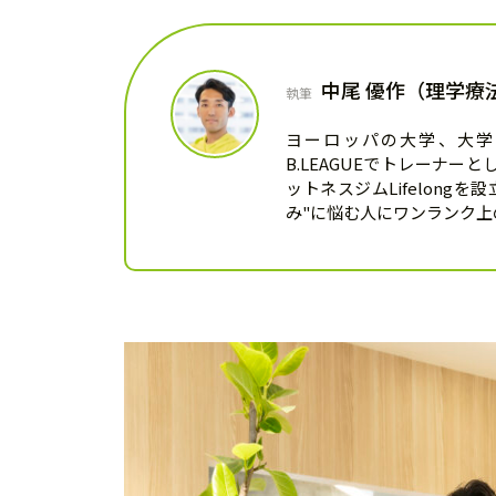
中尾 優作（理学療
執筆
ヨーロッパの大学、大学
B.LEAGUEでトレーナ
ットネスジムLifelon
み"に悩む人にワンランク