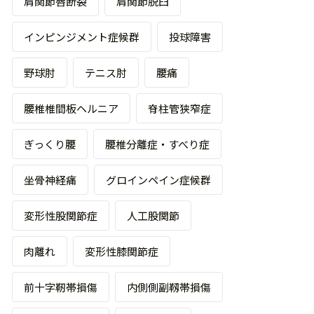
肩関節唇断裂
肩関節脱臼
インピンジメント症候群
投球障害
野球肘
テニス肘
腰痛
腰椎椎間板ヘルニア
脊柱管狭窄症
ぎっくり腰
腰椎分離症・すべり症
坐骨神経痛
グロインペイン症候群
変形性股関節症
人工股関節
肉離れ
変形性膝関節症
前十字靭帯損傷
内側側副靱帯損傷