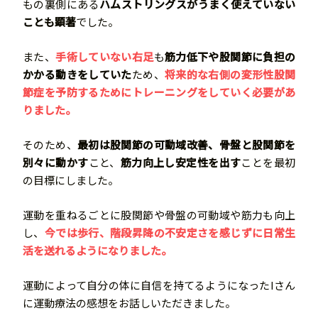
もの裏側にある
ハムストリングスがうまく使えていない
ことも顕著
でした。
また、
手術していない右足
も
筋力低下や股関節に負担の
かかる動きをしていた
ため、
将来的な右側の変形性股関
節症を予防するためにトレーニングをしていく必要があ
りました。
そのため、
最初は股関節の可動域改善、骨盤と股関節を
別々に動かす
こと、
筋力向上し安定性を出す
ことを最初
の目標にしました。
運動を重ねるごとに股関節や骨盤の可動域や筋力も向上
し、
今では歩行、階段昇降の不安定さを感じずに日常生
活を送れるようになりました。
運動によって自分の体に自信を持てるようになったIさん
に運動療法の感想をお話しいただきました。