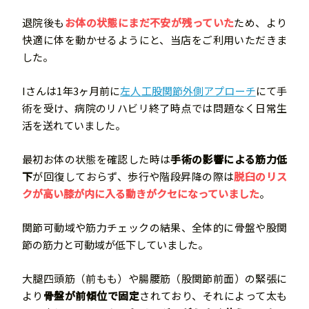
退院後も
お体の状態にまだ不安が残っていた
ため、より
快適に体を動かせるようにと、当店をご利用いただきま
した。
Iさんは1年3ヶ月前に
左人工股関節外側アプローチ
にて手
術を受け、病院のリハビリ終了時点では問題なく日常生
活を送れていました。
最初お体の状態を確認した時は
手術の影響による筋力低
下
が回復しておらず、歩行や階段昇降の際は
脱臼のリス
クが高い膝が内に入る動きがクセになっていました
。
関節可動域や筋力チェックの結果、全体的に骨盤や股関
節の筋力と可動域が低下していました。
大腿四頭筋（前もも）や腸腰筋（股関節前面）の緊張に
より
骨盤が前傾位で固定
されており、それによって太も