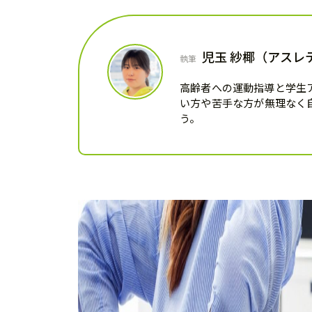
児玉 紗椰（アスレ
執筆
高齢者への運動指導と学生
い方や苦手な方が無理なく
う。