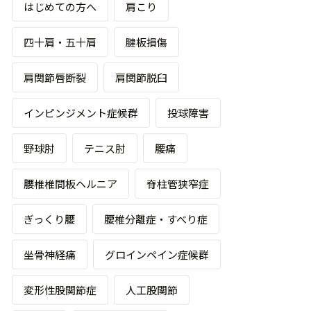
はじめての方へ
肩こり
四十肩・五十肩
腱板損傷
肩関節唇断裂
肩関節脱臼
インピンジメント症候群
投球障害
野球肘
テニス肘
腰痛
腰椎椎間板ヘルニア
脊柱管狭窄症
ぎっくり腰
腰椎分離症・すべり症
坐骨神経痛
グロインペイン症候群
変形性股関節症
人工股関節