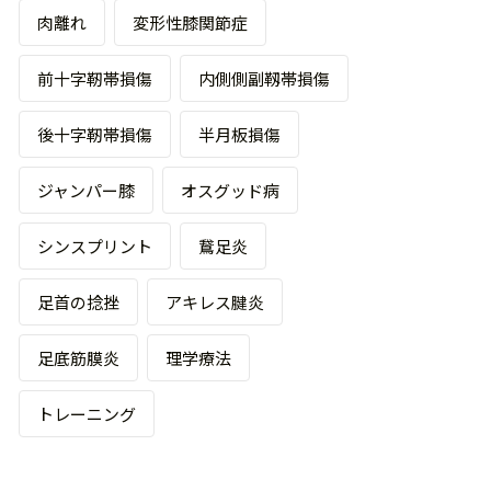
肉離れ
変形性膝関節症
前十字靭帯損傷
内側側副靱帯損傷
後十字靭帯損傷
半月板損傷
ジャンパー膝
オスグッド病
シンスプリント
鵞足炎
足首の捻挫
アキレス腱炎
足底筋膜炎
理学療法
トレーニング