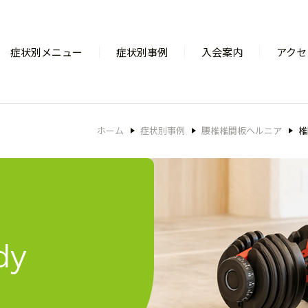
症状別メニュー
症状別事例
入会案内
アクセ
ホーム
症状別事例
腰椎椎間板ヘルニア
椎
dy